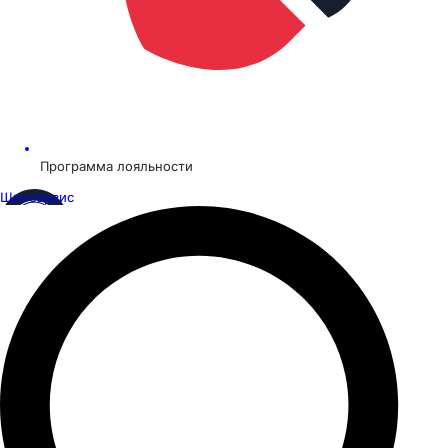
Программа лояльности
Шинсервис