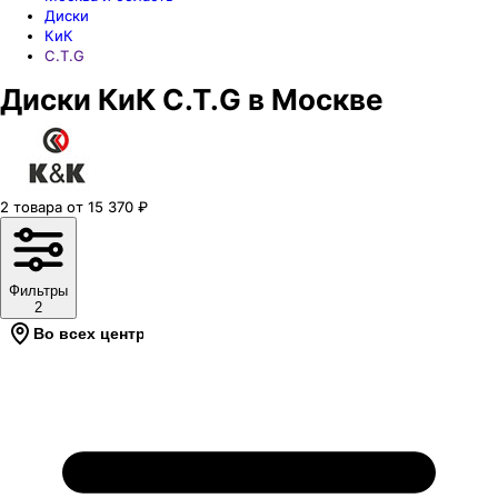
Диски
КиК
C.T.G
Диски КиК C.T.G в Москве
2
товара
от
15 370
₽
Фильтры
2
Во всех центрах