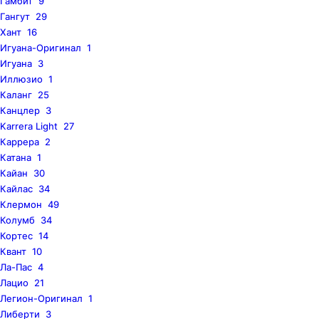
Гамбит
9
Гангут
29
Хант
16
Игуана-Оригинал
1
Игуана
3
Иллюзио
1
Каланг
25
Канцлер
3
Karrera Light
27
Каррера
2
Катана
1
Кайан
30
Кайлас
34
Клермон
49
Колумб
34
Кортес
14
Квант
10
Ла-Пас
4
Лацио
21
Легион-Оригинал
1
Либерти
3