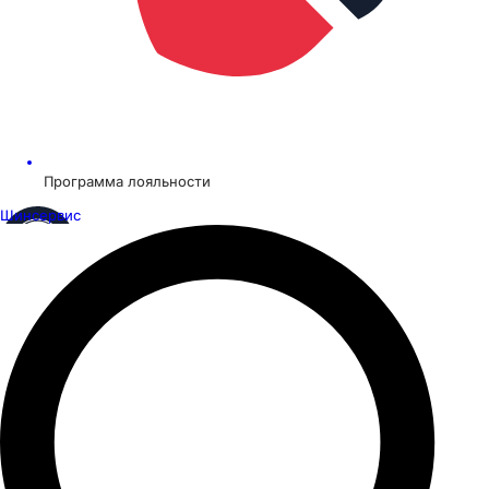
Программа лояльности
Шинсервис