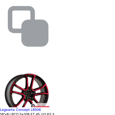
Legeartis Concept LR506
19"x8J PCD 5x108 ЕТ 45 ЦО 63.3