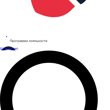
Программа лояльности
Шинсервис