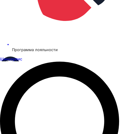
Программа лояльности
Шинсервис