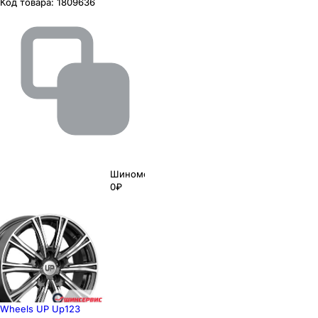
Код товара:
1809636
Шиномонтаж
0₽
Wheels UP Up123