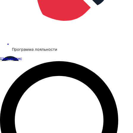
Программа лояльности
Шинсервис