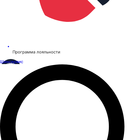
Программа лояльности
Шинсервис