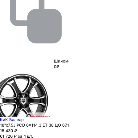
Шиномонтаж
0₽
КиК Балеар
18"x7.5J PCD 6x114.3 ЕТ 38 ЦО 67.1
15 430
₽
61 720 ₽ за 4 шт.