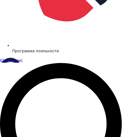
Программа лояльности
Шинсервис