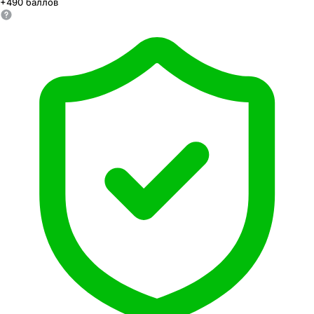
+
490
баллов