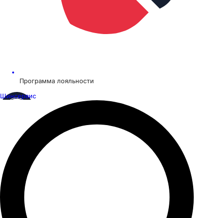
Программа лояльности
Шинсервис