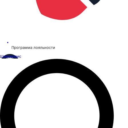
Программа лояльности
Шинсервис