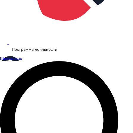
Программа лояльности
Шинсервис