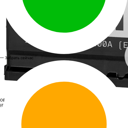
— Забрать сейчас
OEM EFB 63600
АКБ OEM EFB 6ст-63 (о.п.) 600А 242*175*190
(63600)