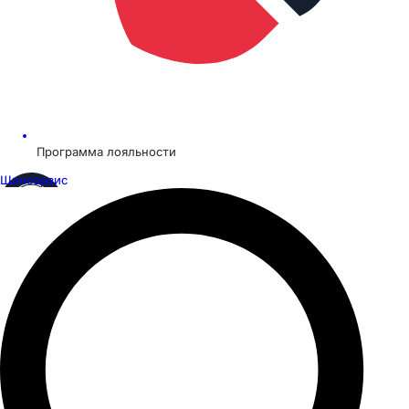
Программа лояльности
Шинсервис