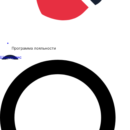
Программа лояльности
Шинсервис