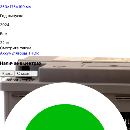
353×175×190 мм
Год выпуска
2024
Вес
22 кг
Смотрите также
Аккумуляторы THOR
Наличие
в
центрах
Карта
Список
Забрать сейчас