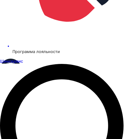
Программа лояльности
Шинсервис