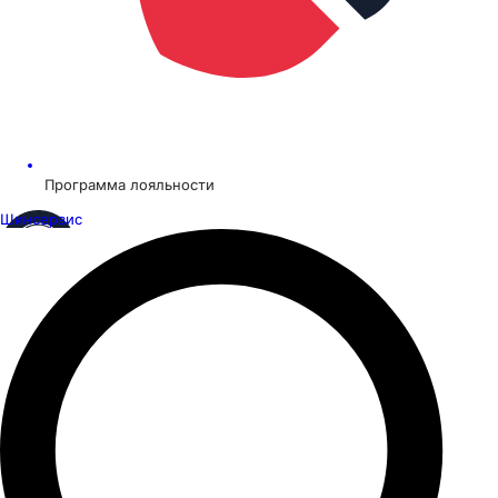
Программа лояльности
Шинсервис