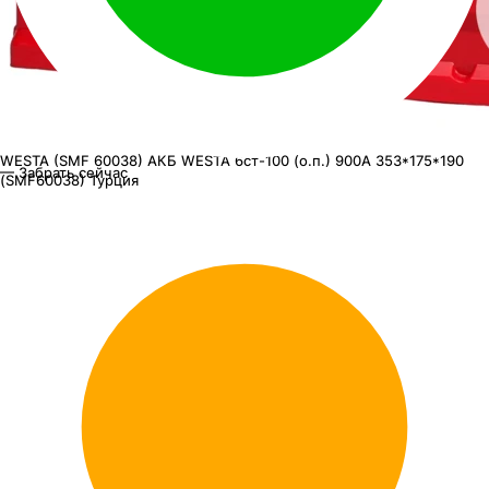
WESTA (SMF 60038)
АКБ WESTA 6ст-100 (о.п.) 900А 353*175*190
— Забрать сейчас
(SMF60038) Турция