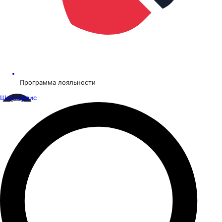
Программа лояльности
Шинсервис