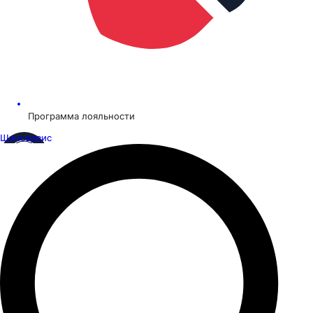
Программа лояльности
Шинсервис