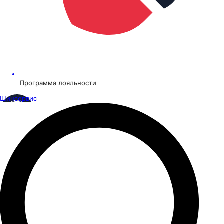
Программа лояльности
Шинсервис