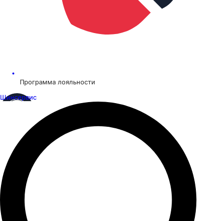
Программа лояльности
Шинсервис