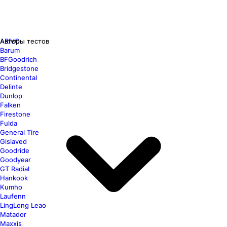
ARIVO
Авторы тестов
Barum
BFGoodrich
Bridgestone
Continental
Delinte
Dunlop
Falken
Firestone
Fulda
General Tire
Gislaved
Goodride
Goodyear
GT Radial
Hankook
Kumho
Laufenn
LingLong Leao
Matador
Maxxis