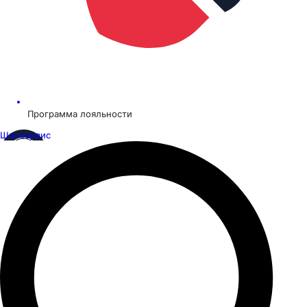
Программа лояльности
Шинсервис