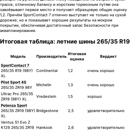
трассе, отличному балансу и коротким тормозным путям она
завоёвывает первое место и получает образцовую общую оценку
1,2. Причём SportContact 7 отлично выступает не только на сухой
дорожке, но и показывает хорошие результаты на мокром
покрытии, обеспечивая достаточный запас безопасности при
аквапланировании.
Итоговая таблица: летние шины 265/35 R19
Итоговая
Модель
Производитель
Вердикт
оценка
SportContact 7
265/35 R19 (98Y)
Continental
1,2
очень хорошо
XL
Pilot Sport 4S
Michelin
1,3
очень хорошо
265/35 ZR19 98Y
Ultrac Pro 265/35
Vredestein
1,5
хорошо
ZR19 (98Y) XL
Potenza Sport
265/35 ZR19 (98Y)
Bridgestone
2,5
удовлетворительно
XL
Ventus S1 Evo Z
K129 265/35 ZR19
Hankook
2,6
удовлетворительно