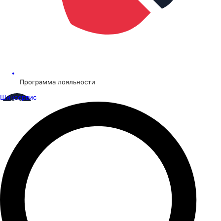
Программа лояльности
Шинсервис