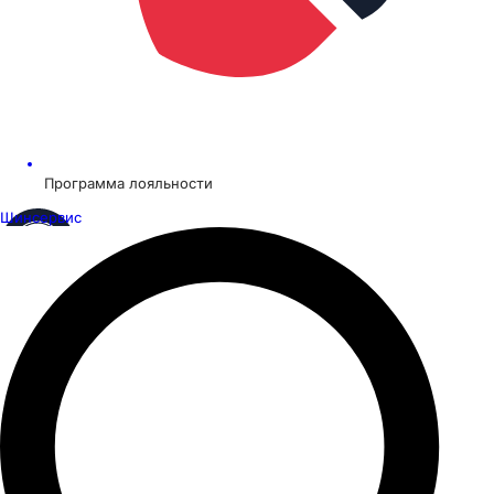
Программа лояльности
Шинсервис