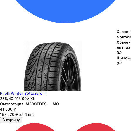
Хранен
монтаж
Хранен
летних
0₽
Шином
0₽
Pirelli Winter Sottozero II
255
/40
R18
99
V
XL
Омологация:
MERCEDES — MO
41 880
₽
167 520 ₽ за 4 шт.
В корзину