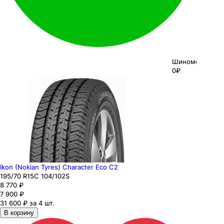
Шиномонтаж
0₽
Ikon (Nokian Tyres) Character Eco C2
195
/70
R15C
104/102
S
8 770
₽
7 900
₽
31 600 ₽ за 4 шт.
В корзину