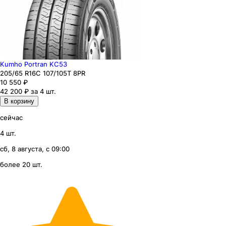
Kumho Portran KC53
205
/65
R16C
107/105
T
8PR
10 550
₽
42 200 ₽ за 4 шт.
В корзину
сейчас
4 шт.
сб, 8 августа, с 09:00
более 20 шт.