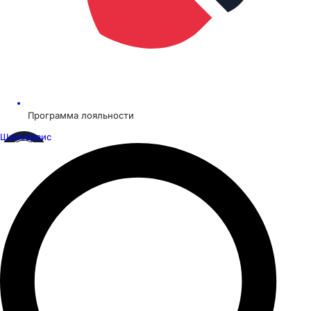
Программа лояльности
Шинсервис