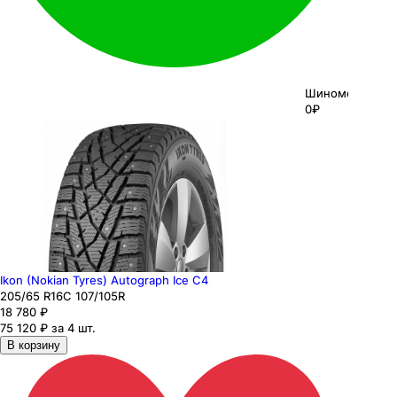
Шиномонтаж
0₽
Ikon (Nokian Tyres) Autograph Ice C4
205
/65
R16C
107/105
R
18 780
₽
75 120 ₽ за 4 шт.
В корзину