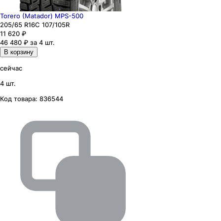
Torero (Matador) MPS-500
205
/65
R16C
107/105
R
11 620
₽
46 480 ₽ за 4 шт.
В корзину
сейчас
4 шт.
Код товара:
836544