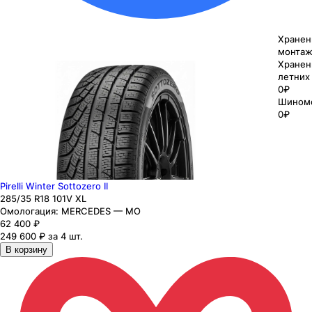
Хранен
монтаж
Хранен
летних
0₽
Шином
0₽
Pirelli Winter Sottozero II
285
/35
R18
101
V
XL
Омологация:
MERCEDES — MO
62 400
₽
249 600 ₽ за 4 шт.
В корзину