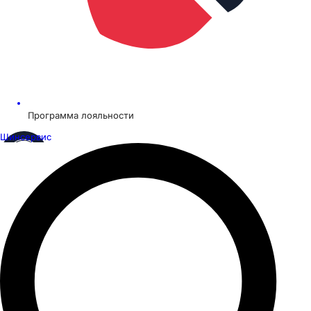
Программа лояльности
Шинсервис