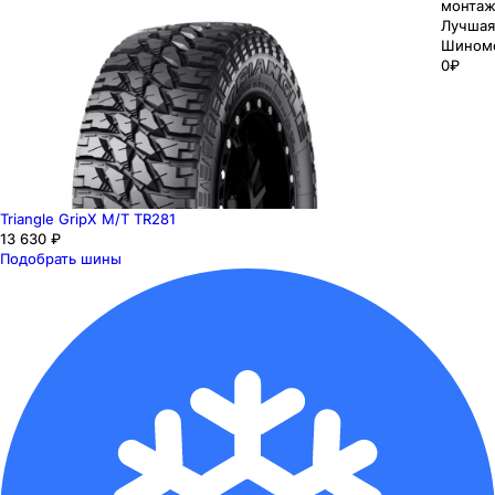
монтаж
Лучшая
Шином
0₽
Triangle GripX M/T TR281
13 630 ₽
Подобрать шины