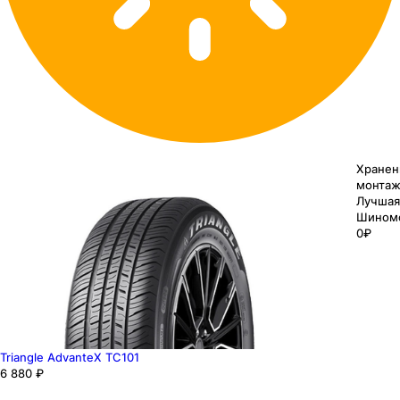
Хранен
монтаж
Лучшая
Шином
0₽
Triangle AdvanteX TC101
6 880 ₽