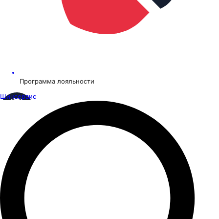
Программа лояльности
Шинсервис