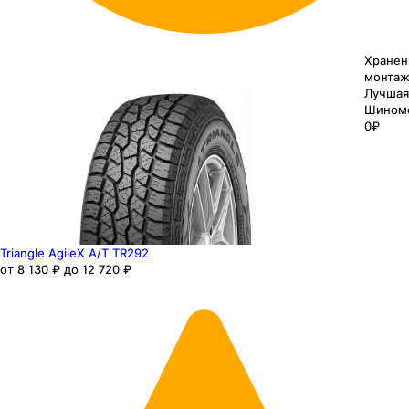
Хранен
монтаж
Лучшая
Шином
0₽
Triangle AgileX A/T TR292
от 8 130 ₽ до 12 720 ₽