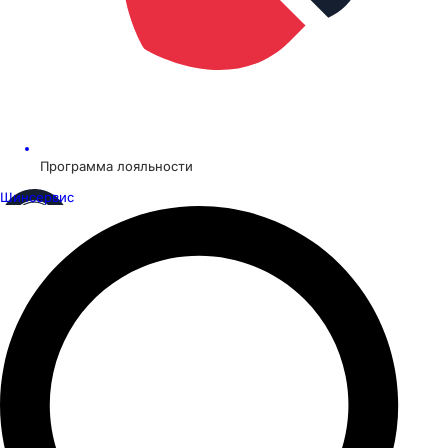
Программа лояльности
Шинсервис