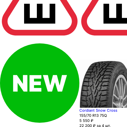
Cordiant Snow Cross
155
/70
R13
75
Q
5 550
₽
22 200 ₽ за 4 шт.