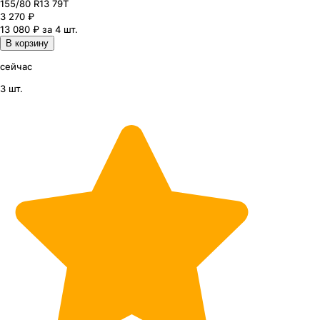
155
/80
R13
79
T
3 270
₽
13 080 ₽ за 4 шт.
В корзину
сейчас
3 шт.