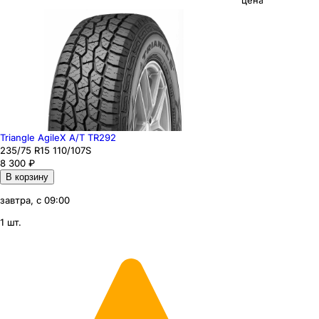
цена
Triangle AgileX A/T TR292
235
/75
R15
110/107
S
8 300
₽
В корзину
завтра, с 09:00
1 шт.