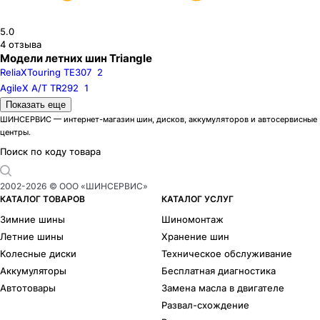
5.0
4
отзыва
Модели летних шин Triangle
ReliaXTouring TE307
2
AgileX A/T TR292
1
Шиноразмеры
Показать еще
R13
R14
R16
ШИНСЕРВИС — интернет-магазин шин, дисков, аккумуляторов и автосервисные
центры.
R16C
R17
R18
R19
R20
Поиск по коду товара
Бренды
Ikon
Pirelli
2002-
2026
© ООО «ШИНСЕРВИС»
Formula
Cordiant
КАТАЛОГ ТОВАРОВ
КАТАЛОГ УСЛУГ
Gislaved
Torero
Зимние шины
Шиномонтаж
Kumho
Maxxis
Летние шины
Хранение шин
Hankook
Continental
Колесные диски
Техническое обслуживание
Goodyear
Yokohama
Аккумуляторы
Бесплатная диагностика
Bars
Compasal
Автотовары
Замена масла в двигателе
Delinte
BFGoodrich
Развал-схождение
Goodride
Headway