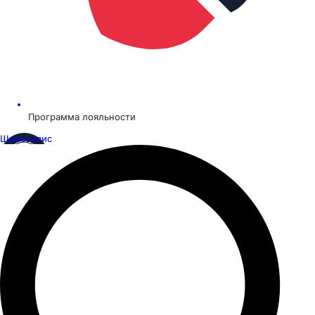
Программа лояльности
Шинсервис