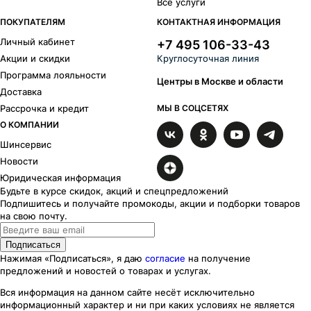
Laufenn
Sailun
Все услуги
Sunfull
Tunga
ПОКУПАТЕЛЯМ
КОНТАКТНАЯ ИНФОРМАЦИЯ
Viatti
Westlake
Личный кабинет
+7 495 106-33-43
Типоразмеры
Акции и скидки
Круглосуточная линия
Программа лояльности
R
15
Центры в Москве и области
Доставка
195/60 R15
235/75 R15
205/70 R15
Рассрочка и кредит
МЫ В СОЦСЕТЯХ
О КОМПАНИИ
Шинсервис
Новости
Юридическая информация
Будьте в курсе скидок, акций и спецпредложений
Подпишитесь и получайте промокоды, акции и подборки товаров
на свою почту.
Подписаться
Нажимая «Подписаться», я даю
согласие
на получение
предложений и новостей о товарах и услугах.
Вся информация на данном сайте несёт исключительно
информационный характер
и ни при каких
условиях
не является