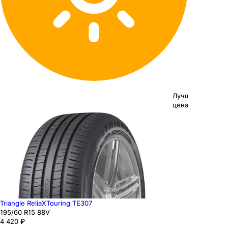
Лучшая
цена
Triangle ReliaXTouring TE307
195
/60
R15
88
V
4 420
₽