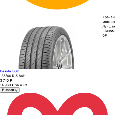
Хранен
монтаж
Лучшая
Шином
0₽
Delinte DS2
185
/60
R15
84
H
3 740
₽
14 960 ₽ за 4 шт.
В корзину