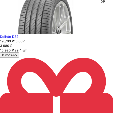
0₽
Delinte DS2
195
/60
R15
88
V
3 980
₽
15 920 ₽ за 4 шт.
В корзину