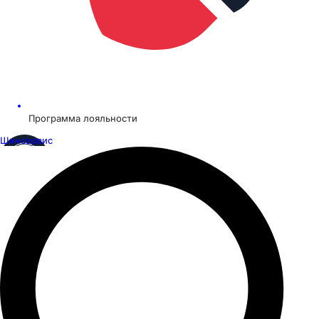
Программа лояльности
Шинсервис