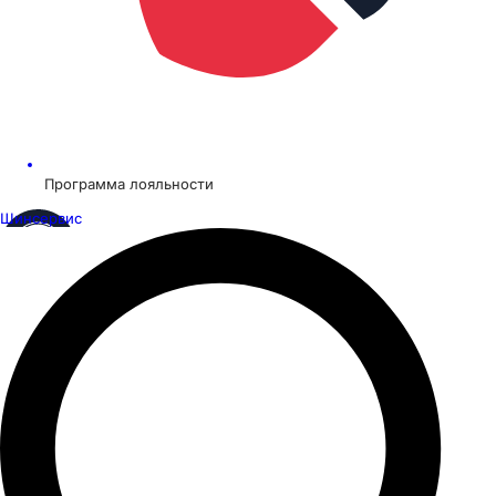
Программа лояльности
Шинсервис