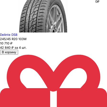
0₽
Delinte DS8
245
/45
R20
103
W
10 710
₽
42 840 ₽ за 4 шт.
В корзину