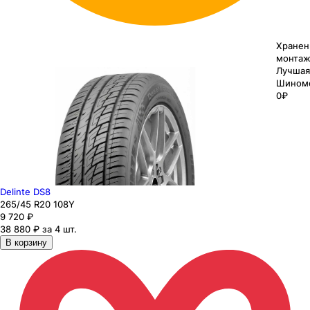
Хранен
монтаж
Лучшая
Шином
0₽
Delinte DS8
265
/45
R20
108
Y
9 720
₽
38 880 ₽ за 4 шт.
В корзину