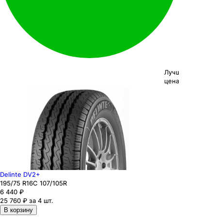
Лучшая
цена
Delinte DV2+
195
/75
R16C
107/105
R
6 440
₽
25 760 ₽ за 4 шт.
В корзину