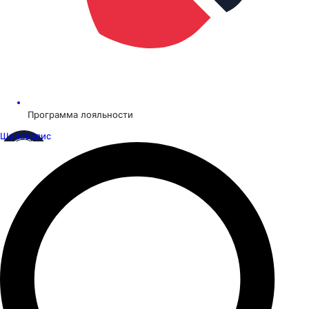
Программа лояльности
Шинсервис