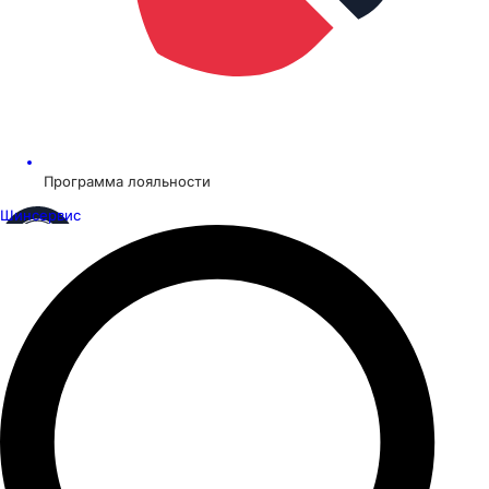
Программа лояльности
Шинсервис