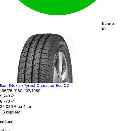
Шиномонтаж
0₽
Ikon (Nokian Tyres) Character Eco C2
195
/75
R16C
107/105
S
9 740
₽
8 770
₽
35 080 ₽ за 4 шт.
В корзину
сейчас
14 шт.