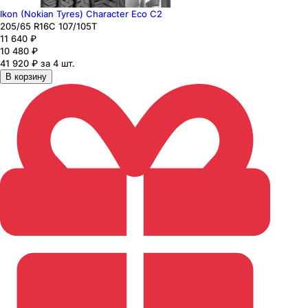
Ikon (Nokian Tyres) Character Eco C2
205
/65
R16C
107/105
T
11 640
₽
10 480
₽
41 920 ₽ за 4 шт.
В корзину