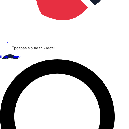
Программа лояльности
Шинсервис