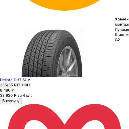
Хранен
монтаж
Лучшая
Шином
0₽
Delinte DH7 SUV
255
/65
R17
110
H
8 480
₽
33 920 ₽ за 4 шт.
В корзину