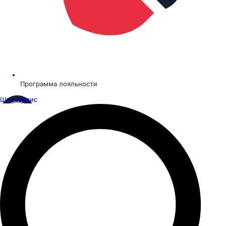
Программа лояльности
Шинсервис