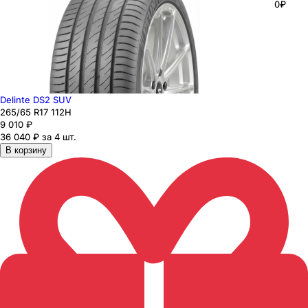
0₽
Delinte DS2 SUV
265
/65
R17
112
H
9 010
₽
36 040 ₽ за 4 шт.
В корзину