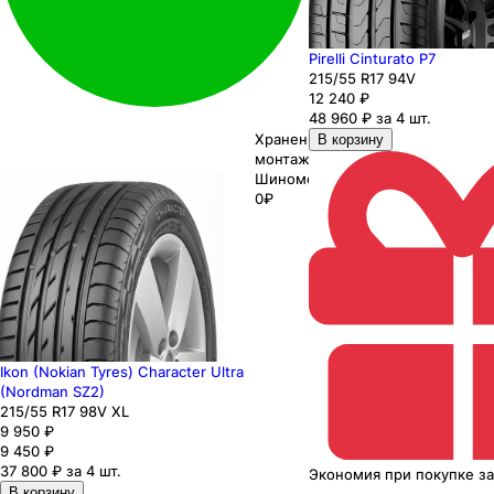
Pirelli Cinturato P7
215
/55
R17
94
V
12 240
₽
48 960 ₽ за 4 шт.
Хранение до
В корзину
монтажа 0₽
Шиномонтаж
0₽
Ikon (Nokian Tyres) Character Ultra
(Nordman SZ2)
215
/55
R17
98
V
XL
9 950
₽
9 450
₽
37 800 ₽ за 4 шт.
Экономия
при покупке
з
В корзину