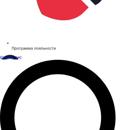
Программа лояльности
Шинсервис