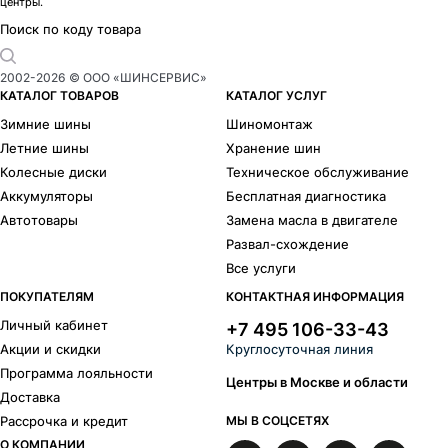
центры.
Formula
Cordiant
Gislaved
Torero
Поиск по коду товара
Kumho
Maxxis
Hankook
Michelin
2002-
2026
© ООО «ШИНСЕРВИС»
Bridgestone
Continental
КАТАЛОГ ТОВАРОВ
КАТАЛОГ УСЛУГ
Goodyear
Yokohama
Зимние шины
Шиномонтаж
Armstrong
Bars
Летние шины
Хранение шин
Compasal
Delinte
Колесные диски
Техническое обслуживание
BFGoodrich
Headway
Аккумуляторы
Бесплатная диагностика
Hifly
Laufenn
Автотовары
Замена масла в двигателе
Nitto
Nokian Tyres
Развал-схождение
Sailun
Sunfull
Все услуги
Triangle
Tunga
Viatti
Westlake
ПОКУПАТЕЛЯМ
КОНТАКТНАЯ ИНФОРМАЦИЯ
Типоразмеры
Личный кабинет
+7 495 106-33-43
Акции и скидки
Круглосуточная линия
R
17
Программа лояльности
215/50 R17
235/55 R17
Центры в Москве и области
Доставка
Рассрочка и кредит
МЫ В СОЦСЕТЯХ
О КОМПАНИИ