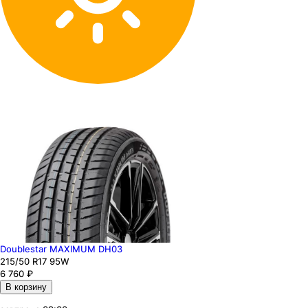
Doublestar MAXIMUM DH03
215
/50
R17
95
W
6 760
₽
В корзину