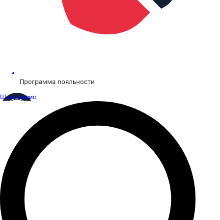
Программа лояльности
Шинсервис