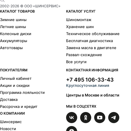
Goodyear
Yokohama
2002-
2026
© ООО «ШИНСЕРВИС»
Armstrong
Bars
КАТАЛОГ ТОВАРОВ
КАТАЛОГ УСЛУГ
Compasal
Delinte
Зимние шины
Шиномонтаж
Dunlop
Falken
Летние шины
Хранение шин
BFGoodrich
Goodride
Колесные диски
Техническое обслуживание
Headway
Hifly
Аккумуляторы
Бесплатная диагностика
Кама
Laufenn
Автотовары
Замена масла в двигателе
Marshal
Matador
Развал-схождение
Nitto
Nokian Tyres
Все услуги
Roadstone
Sailun
Sunfull
Toyo
ПОКУПАТЕЛЯМ
КОНТАКТНАЯ ИНФОРМАЦИЯ
Triangle
Tunga
Личный кабинет
+7 495 106-33-43
Viatti
Vredestein
Акции и скидки
Круглосуточная линия
Westlake
Программа лояльности
Типоразмеры
Центры в Москве и области
Доставка
Рассрочка и кредит
МЫ В СОЦСЕТЯХ
R
17
215/50 R17
235/55 R17
О КОМПАНИИ
Шинсервис
Новости