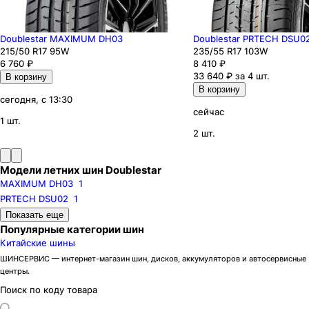
Doublestar MAXIMUM DH03
Doublestar PRTECH DSU0
215
/50
R17
95
W
235
/55
R17
103
W
6 760
₽
8 410
₽
33 640 ₽ за 4 шт.
В корзину
В корзину
сегодня, с 13:30
сейчас
1 шт.
2 шт.
Модели летних шин Doublestar
MAXIMUM DH03
1
PRTECH DSU02
1
Бренды
Показать еще
Ikon
Популярные категории шин
Pirelli
Китайские шины
Formula
Cordiant
Gislaved
Torero
ШИНСЕРВИС — интернет-магазин шин, дисков, аккумуляторов и автосервисные
центры.
Kumho
Maxxis
Hankook
Michelin
Поиск по коду товара
Bridgestone
Continental