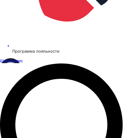
Программа лояльности
Шинсервис