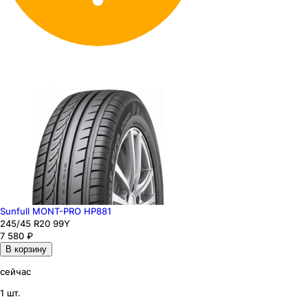
Sunfull MONT-PRO HP881
245
/45
R20
99
Y
7 580
₽
В корзину
сейчас
1 шт.