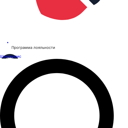
Программа лояльности
Шинсервис