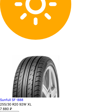
Sunfull SF-888
255
/30
R20
92
W
XL
7 880
₽