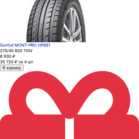
Sunfull MONT-PRO HP881
275
/45
R20
110
V
8 930
₽
35 720 ₽ за 4 шт.
В корзину