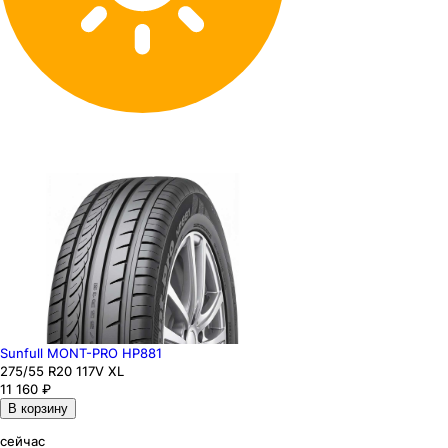
Sunfull MONT-PRO HP881
275
/55
R20
117
V
XL
11 160
₽
В корзину
сейчас