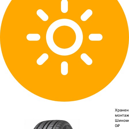
Хранен
монтаж
Шином
0₽