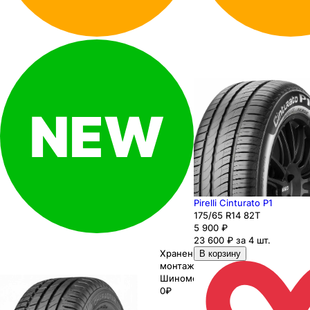
Pirelli Cinturato P1
175
/65
R14
82
T
5 900
₽
23 600 ₽ за 4 шт.
Хранение до
В корзину
монтажа 0₽
Шиномонтаж
0₽