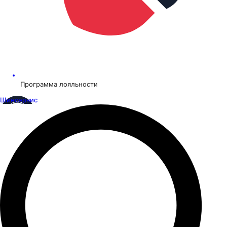
Программа лояльности
Шинсервис