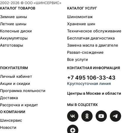
Ikon
Pirelli
2002-
2026
© ООО «ШИНСЕРВИС»
Formula
Cordiant
КАТАЛОГ ТОВАРОВ
КАТАЛОГ УСЛУГ
Gislaved
Torero
Зимние шины
Шиномонтаж
Kumho
Maxxis
Летние шины
Хранение шин
Hankook
Continental
Колесные диски
Техническое обслуживание
Yokohama
Bars
Аккумуляторы
Бесплатная диагностика
Compasal
Delinte
Автотовары
Замена масла в двигателе
Laufenn
Nokian Tyres
Развал-схождение
Tunga
Viatti
Westlake
Все услуги
Типоразмеры
ПОКУПАТЕЛЯМ
КОНТАКТНАЯ ИНФОРМАЦИЯ
Личный кабинет
+7 495 106-33-43
R
14
Акции и скидки
Круглосуточная линия
165/65 R14
185/65 R14
Программа лояльности
Центры в Москве и области
Доставка
Рассрочка и кредит
МЫ В СОЦСЕТЯХ
О КОМПАНИИ
Шинсервис
Новости