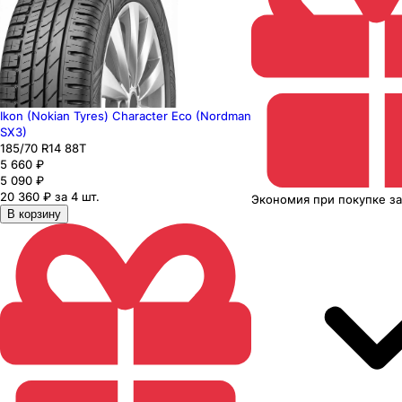
Ikon (Nokian Tyres) Character Eco (Nordman
SX3)
185
/70
R14
88
T
5 660
₽
5 090
₽
20 360 ₽ за 4 шт.
Экономия
при покупке
з
В корзину