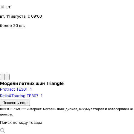
10 шт.
вт, 11 августа, с 09:00
более 20 шт.
Модели летних шин Triangle
Protract TE301
1
ReliaXTouring TE307
1
Шиноразмеры
Показать еще
R13
R15
R16
ШИНСЕРВИС — интернет-магазин шин, дисков, аккумуляторов и автосервисные
центры.
R16C
R17
R18
R19
R20
Поиск по коду товара
Бренды