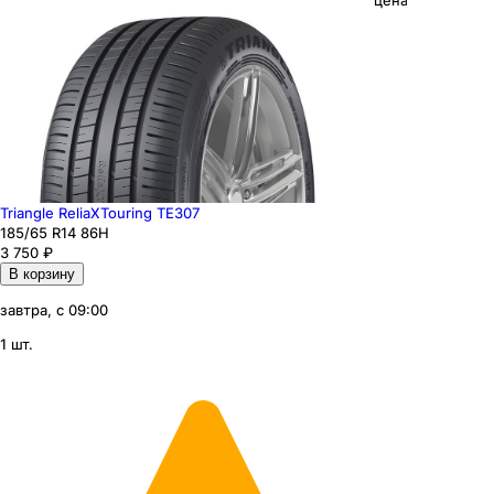
цена
Triangle ReliaXTouring TE307
185
/65
R14
86
H
3 750
₽
В корзину
завтра, с 09:00
1 шт.