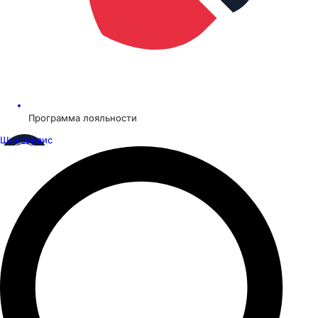
Программа лояльности
Шинсервис