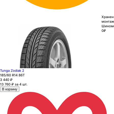
Хранен
монтаж
Шином
0₽
Tunga Zodiak 2
185
/60
R14
86
T
3 440
₽
13 760 ₽ за 4 шт.
В корзину