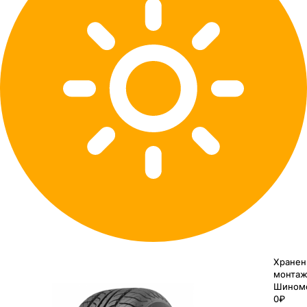
Хранен
монтаж
Шином
0₽