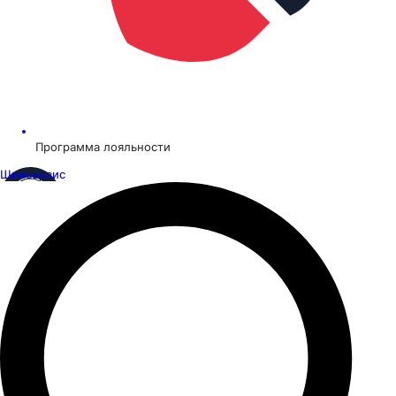
Программа лояльности
Шинсервис