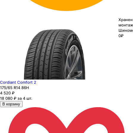
Хранен
монтаж
Шином
0₽
Cordiant Comfort 2
175
/65
R14
86
H
4 520
₽
18 080 ₽ за 4 шт.
В корзину