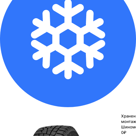
Хранен
монтаж
Шином
0₽