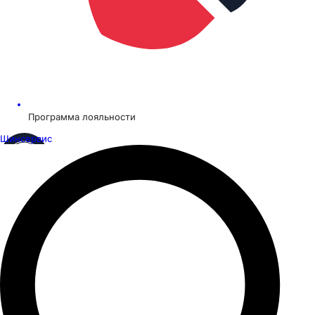
Программа лояльности
Шинсервис