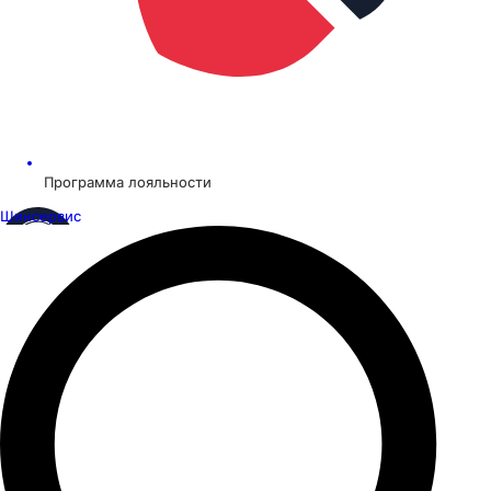
Программа лояльности
Шинсервис