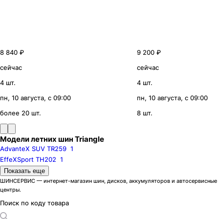
8 840 ₽
9 200 ₽
сейчас
сейчас
4 шт.
4 шт.
пн, 10 августа, с 09:00
пн, 10 августа, с 09:00
более 20 шт.
8 шт.
Модели летних шин Triangle
AdvanteX SUV TR259
1
EffeXSport TH202
1
Шиноразмеры
Показать еще
R13
R14
R15
ШИНСЕРВИС — интернет-магазин шин, дисков, аккумуляторов и автосервисные
центры.
R16
R16C
R17
R18
R20
Поиск по коду товара
Бренды