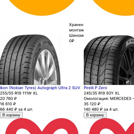
Хранение до
монтажа 0₽
Шиномонтаж
0₽
Ikon (Nokian Tyres) Autograph Ultra 2 SUV
Pirelli P Zero
255
/55
R19
111
W
XL
245
/35
R19
93
Y
XL
20 760
₽
Омологация:
MERCEDES 
16 610
₽
35 120
₽
66 440 ₽ за 4 шт.
140 480 ₽ за 4 шт.
В корзину
В корзину