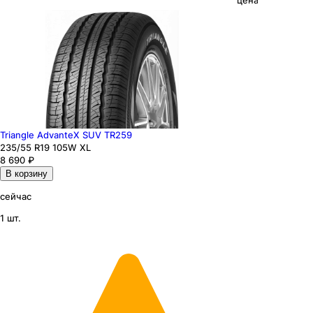
цена
Triangle AdvanteX SUV TR259
235
/55
R19
105
W
XL
8 690
₽
В корзину
сейчас
1 шт.