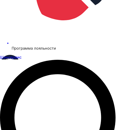
Программа лояльности
Шинсервис