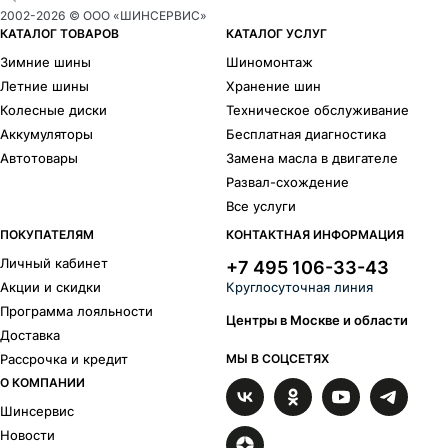
Ikon
Pirelli
2002-
2026
© ООО «ШИНСЕРВИС»
Formula
Gislaved
КАТАЛОГ ТОВАРОВ
КАТАЛОГ УСЛУГ
Kumho
Maxxis
Зимние шины
Шиномонтаж
Hankook
Michelin
Летние шины
Хранение шин
Bridgestone
Continental
Колесные диски
Техническое обслуживание
Goodyear
Yokohama
Аккумуляторы
Бесплатная диагностика
Compasal
Delinte
Автотовары
Замена масла в двигателе
Headway
Laufenn
Развал-схождение
Nokian Tyres
Sailun
Sunfull
Westlake
Все услуги
Типоразмеры
ПОКУПАТЕЛЯМ
КОНТАКТНАЯ ИНФОРМАЦИЯ
Личный кабинет
+7 495 106-33-43
R
19
Акции и скидки
Круглосуточная линия
235/55 R19
265/50 R19
Программа лояльности
Центры в Москве и области
Доставка
Рассрочка и кредит
МЫ В СОЦСЕТЯХ
О КОМПАНИИ
Шинсервис
Новости