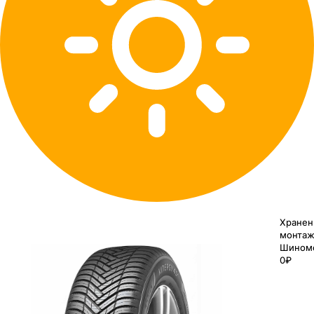
Хранен
монтаж
Шином
0₽