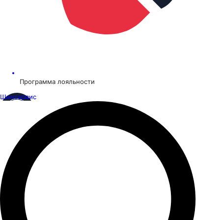
Программа лояльности
Шинсервис