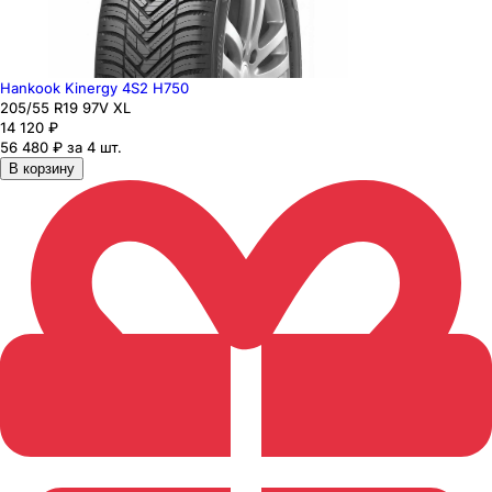
Hankook Kinergy 4S2 H750
205
/55
R19
97
V
XL
14 120
₽
56 480 ₽ за 4 шт.
В корзину