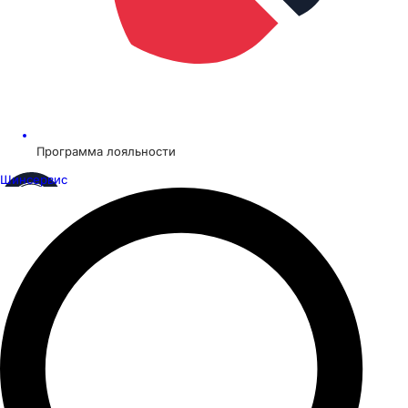
Программа лояльности
Шинсервис