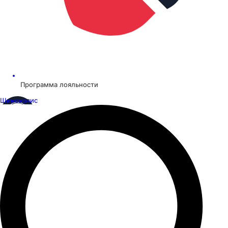
Программа лояльности
Шинсервис