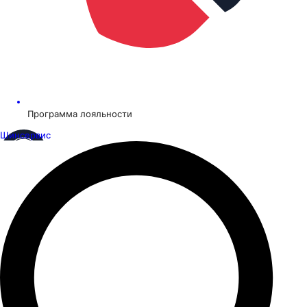
Программа лояльности
Шинсервис