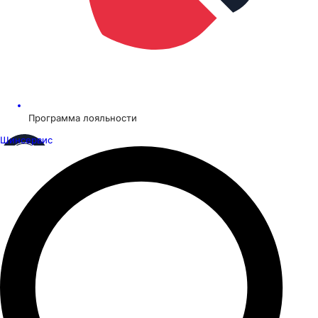
Программа лояльности
Шинсервис