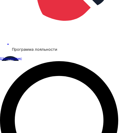
Программа лояльности
Шинсервис