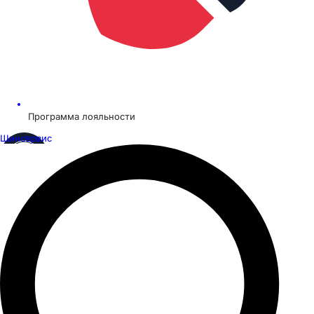
Программа лояльности
Шинсервис