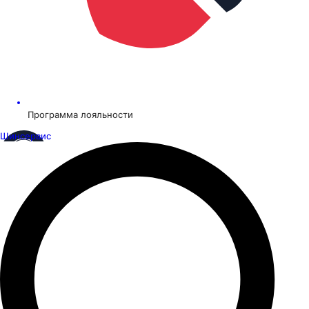
Программа лояльности
Шинсервис